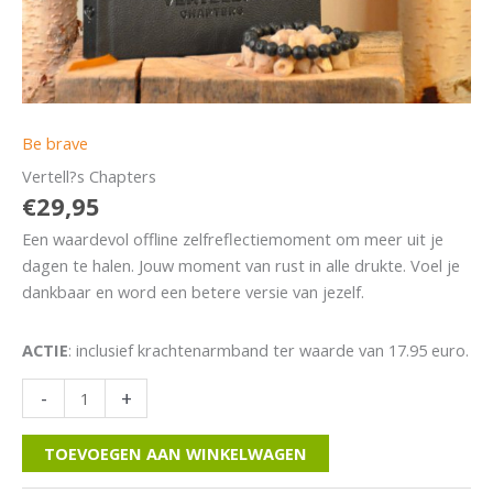
Be brave
Vertell?s Chapters
€
29,95
Een waardevol offline zelfreflectiemoment om meer uit je
dagen te halen. Jouw moment van rust in alle drukte. Voel je
dankbaar en word een betere versie van jezelf.
ACTIE
: inclusief krachtenarmband ter waarde van 17.95 euro.
Vertell?
-
+
s
Chapters
TOEVOEGEN AAN WINKELWAGEN
aantal