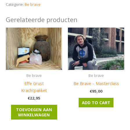
Categorie:
Be brave
Gerelateerde producten
Be brave
Be brave
Effe Grust
Be Brave – Masterclass
Krachtpakket
€
95,00
€
22,95
ADD TO CART
TOEVOEGEN AAN
WINKELWAGEN