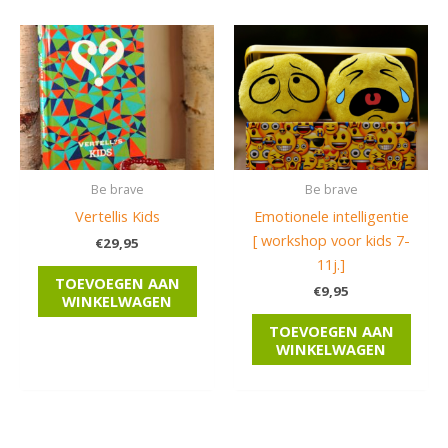
Be brave
Be brave
Vertellis Kids
Emotionele intelligentie
[ workshop voor kids 7-
€
29,95
11j.]
TOEVOEGEN AAN
€
9,95
WINKELWAGEN
TOEVOEGEN AAN
WINKELWAGEN