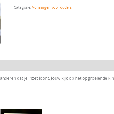
naar
Categorie:
Vormingen voor ouders
gelukkig
zijn!
aantal
garanderen dat je inzet loont. Jouw kijk op het opgroeiende ki